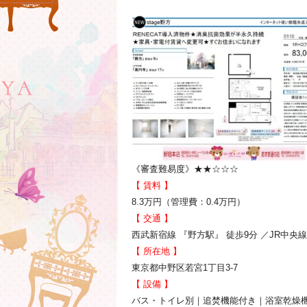
《審査難易度》★★☆☆☆
【 賃料 】
8.3万円（管理費：0.4万円）
【 交通 】
西武新宿線 『野方駅』 徒歩9分 ／JR中央線
【 所在地 】
東京都中野区若宮1丁目3-7
【 設備 】
バス・トイレ別｜追焚機能付き｜浴室乾燥