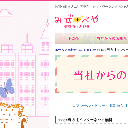
歌舞伎町周辺エリア専門！ナイトワークの方向けの
みずべや
ホーム
>
当社からのお知らせ
> stage野方【イン
«
プレール・ドゥーク北新宿Ⅳ【
stage野方【インターネット無料