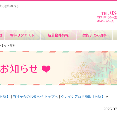
安心お部屋探し
ターネット無料
分譲】
|
当社からのお知らせ トップへ
|
クレイシア西早稲田【分譲】
»
2025.07