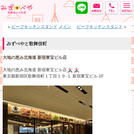
LINE
MAIL
tel
みずべや
«
ビーフキッチンスタンド
メイン
ビーフキッチンスタンド
»
みずべやと歌舞伎町
大地の恵み北海道 新宿東宝ビル店
大地の恵み北海道 新宿東宝ビル店
東京都新宿区歌舞伎町１丁目１９-１ 新宿東宝ビル 1F