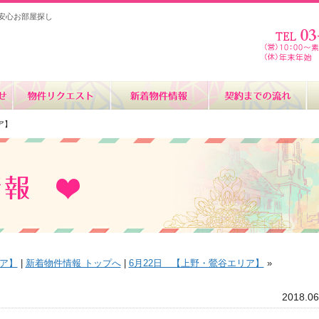
安心お部屋探し
ア】
リア】
|
新着物件情報 トップへ
|
6月22日 【上野・鶯谷エリア】
»
2018.06