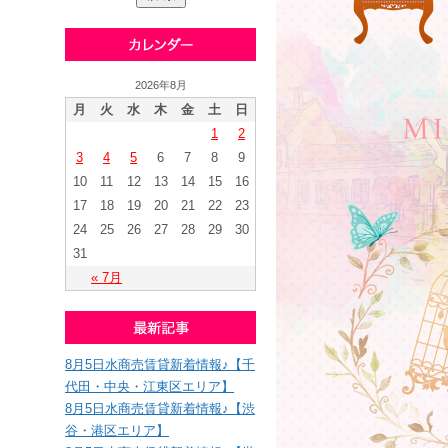
2026年8月
月
火
水
木
金
土
日
1
2
3
4
5
6
7
8
9
10
11
12
13
14
15
16
17
18
19
20
21
22
23
24
25
26
27
28
29
30
31
« 7月
8月5日水商売賃貸新着情報♪【千
代田・中央・江東区エリア】
8月5日水商売賃貸新着情報♪【渋
谷・港区エリア】