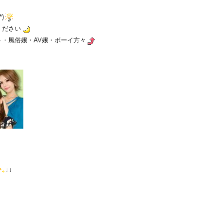
)
ください
・風俗嬢・AV嬢・ボーイ方々
↓↓