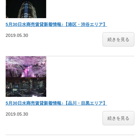
5月30日水商売賃貸新着情報♪【港区・渋谷エリア】
2019.05.30
続きを見る
5月30日水商売賃貸新着情報♪【品川・目黒エリア】
2019.05.30
続きを見る