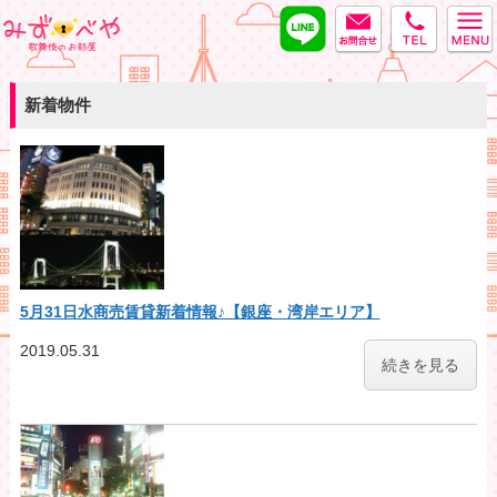
LINE
MAIL
tel
みずべや
新着物件
5月31日水商売賃貸新着情報♪【銀座・湾岸エリア】
2019.05.31
続きを見る