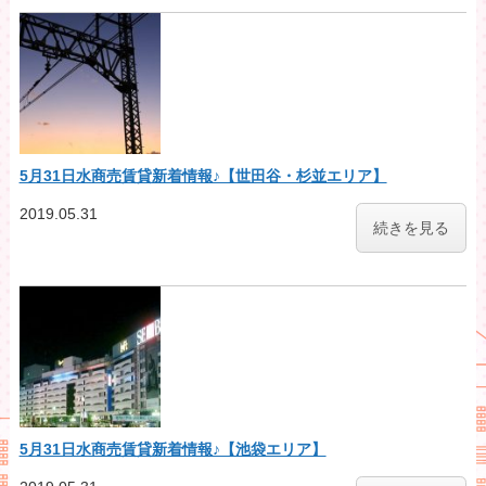
5月31日水商売賃貸新着情報♪【世田谷・杉並エリア】
2019.05.31
続きを見る
5月31日水商売賃貸新着情報♪【池袋エリア】