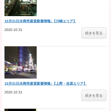
10月31日水商売賃貸新着情報♪【川崎エリア】
2020.10.31
続きを見る
10月31日水商売賃貸新着情報♪【上野・吉原エリア】
2020.10.31
続きを見る