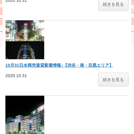
2020.10.31
続きを見る
10月31日水商売賃貸新着情報♪【渋谷・港・目黒エリア】
2020.10.31
続きを見る