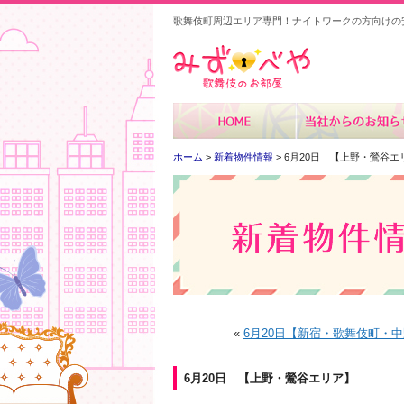
歌舞伎町周辺エリア専門！ナイトワークの方向けの
みずべや
ホーム
>
新着物件情報
> 6月20日 【上野・鶯谷エ
«
6月20日【新宿・歌舞伎町・
6月20日 【上野・鶯谷エリア】