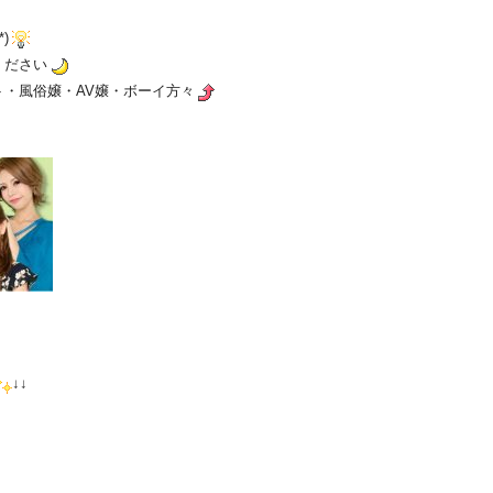
)
ください
・風俗嬢・AV嬢・ボーイ方々
↓↓