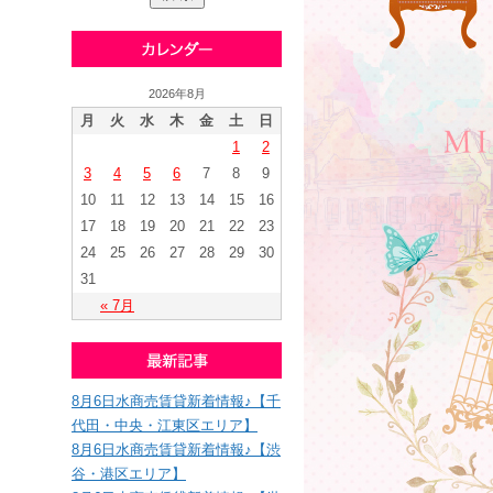
2026年8月
月
火
水
木
金
土
日
1
2
3
4
5
6
7
8
9
10
11
12
13
14
15
16
17
18
19
20
21
22
23
24
25
26
27
28
29
30
31
« 7月
8月6日水商売賃貸新着情報♪【千
代田・中央・江東区エリア】
8月6日水商売賃貸新着情報♪【渋
谷・港区エリア】