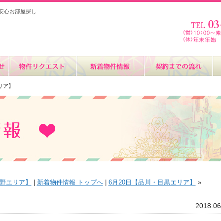
安心お部屋探し
リア】
中野エリア】
|
新着物件情報 トップへ
|
6月20日【品川・目黒エリア】
»
2018.06