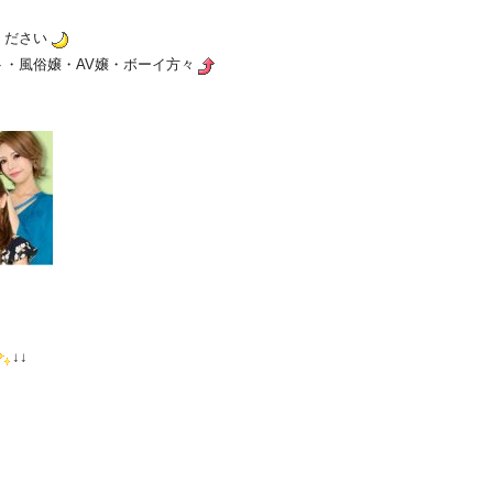
ください
・風俗嬢・AV嬢・ボーイ方々
↓↓