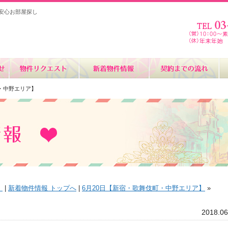
安心お部屋探し
町・中野エリア】
】
|
新着物件情報 トップへ
|
6月20日【新宿・歌舞伎町・中野エリア】
»
2018.06