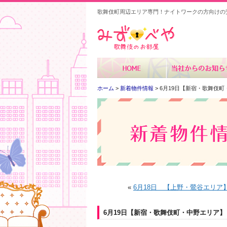
歌舞伎町周辺エリア専門！ナイトワークの方向けの
みずべや
ホーム
>
新着物件情報
> 6月19日【新宿・歌舞伎
«
6月18日 【上野・鶯谷エリア
6月19日【新宿・歌舞伎町・中野エリア】