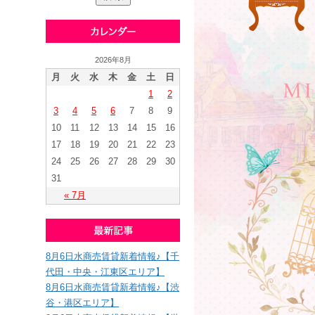
2026年8月
月
火
水
木
金
土
日
1
2
3
4
5
6
7
8
9
10
11
12
13
14
15
16
17
18
19
20
21
22
23
24
25
26
27
28
29
30
31
« 7月
8月6日水商売賃貸新着情報♪【千
代田・中央・江東区エリア】
8月6日水商売賃貸新着情報♪【渋
谷・港区エリア】