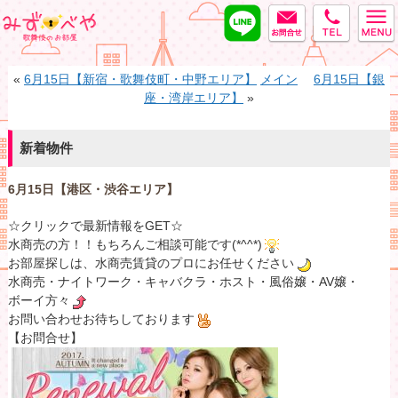
LINE
MAIL
tel
みずべや
«
6月15日【新宿・歌舞伎町・中野エリア】
メイン
6月15日【銀
座・湾岸エリア】
»
新着物件
6月15日【港区・渋谷エリア】
☆クリックで最新情報をGET☆
水商売の方！！もちろんご相談可能です(*^^*)
お部屋探しは、水商売賃貸のプロにお任せください
水商売・ナイトワーク・キャバクラ・ホスト・風俗嬢・AV嬢・
ボーイ方々
お問い合わせお待ちしております
【お問合せ】