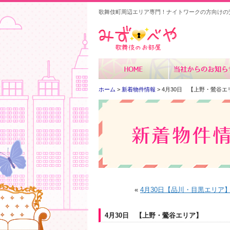
歌舞伎町周辺エリア専門！ナイトワークの方向けの
みずべや
ホーム
>
新着物件情報
> 4月30日 【上野・鶯谷エ
«
4月30日【品川・目黒エリア
4月30日 【上野・鶯谷エリア】