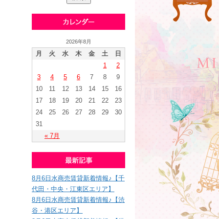
2026年8月
月
火
水
木
金
土
日
1
2
3
4
5
6
7
8
9
10
11
12
13
14
15
16
17
18
19
20
21
22
23
24
25
26
27
28
29
30
31
« 7月
8月6日水商売賃貸新着情報♪【千
代田・中央・江東区エリア】
8月6日水商売賃貸新着情報♪【渋
谷・港区エリア】