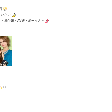
)
ください
・風俗嬢・AV嬢・ボーイ方々
↓↓