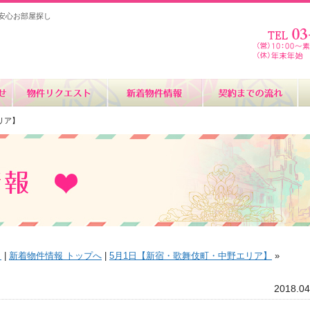
安心お部屋探し
リア】
】
|
新着物件情報 トップへ
|
5月1日【新宿・歌舞伎町・中野エリア】
»
2018.04