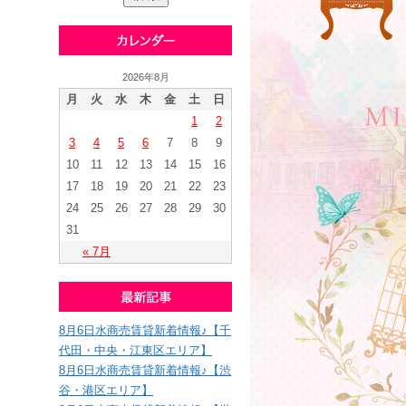
2026年8月
月
火
水
木
金
土
日
1
2
3
4
5
6
7
8
9
10
11
12
13
14
15
16
17
18
19
20
21
22
23
24
25
26
27
28
29
30
31
« 7月
8月6日水商売賃貸新着情報♪【千
代田・中央・江東区エリア】
8月6日水商売賃貸新着情報♪【渋
谷・港区エリア】