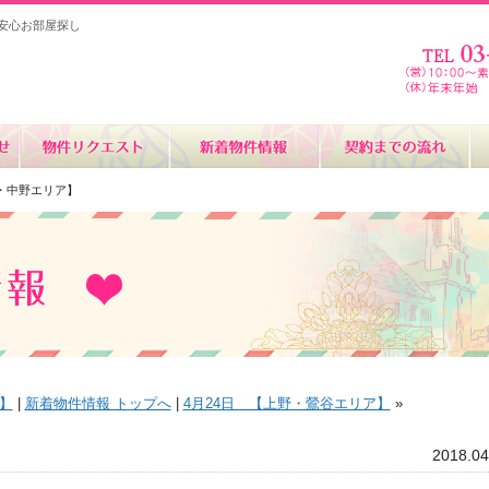
安心お部屋探し
町・中野エリア】
】
|
新着物件情報 トップへ
|
4月24日 【上野・鶯谷エリア】
»
2018.04