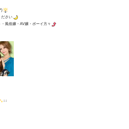
)
ください
・風俗嬢・AV嬢・ボーイ方々
↓↓