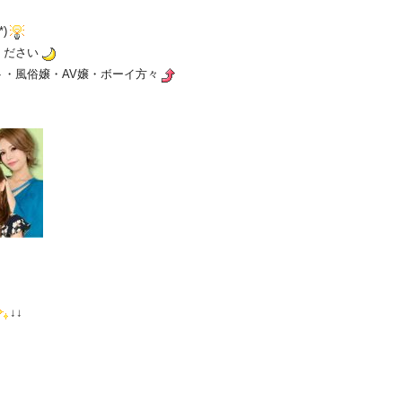
)
ください
・風俗嬢・AV嬢・ボーイ方々
↓↓