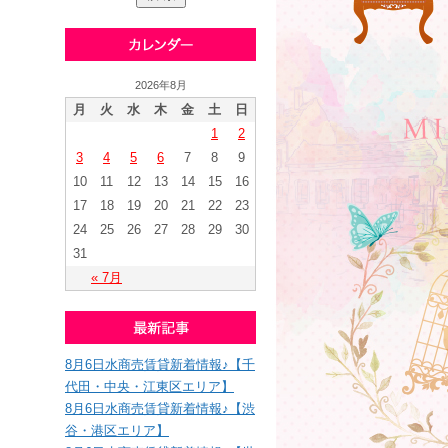
2026年8月
月
火
水
木
金
土
日
1
2
3
4
5
6
7
8
9
10
11
12
13
14
15
16
17
18
19
20
21
22
23
24
25
26
27
28
29
30
31
« 7月
8月6日水商売賃貸新着情報♪【千
代田・中央・江東区エリア】
8月6日水商売賃貸新着情報♪【渋
谷・港区エリア】