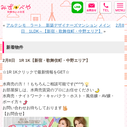
LINE
MAIL
tel
みずべや
«
アルテシモ ラート 新築デザイナーズマンション
メイン
2月8
日 1LDK～【新宿・歌舞伎町・中野エリア】
»
新着物件
2月8日 1R 1K【新宿・歌舞伎町・中野エリア】
☆1R 1Kクリックで最新情報をGET☆
水商売の方！！もちろんご相談可能です(*^^*)
お部屋探しは、水商売賃貸のプロにお任せください
水商売・ナイトワーク・キャバクラ・ホスト・風俗嬢・AV嬢・
ボーイ方々
お問い合わせお待ちしております
【お問合せ】