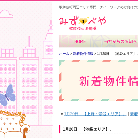
歌舞伎町周辺エリア専門！ナイトワークの方向けの
みずべや
ホーム
>
新着物件情報
> 1月20日 【池袋エリア】
«
1月20日 【上野・鶯谷エリア】。
|
新着
1月20日 【池袋エリア】。