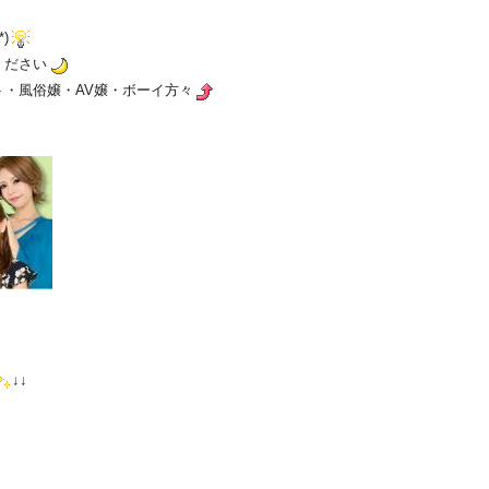
)
ください
・風俗嬢・AV嬢・ボーイ方々
↓↓