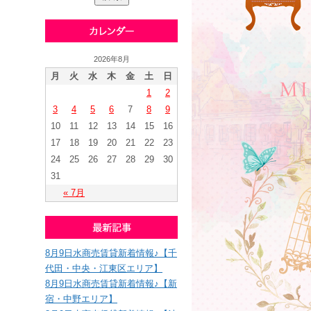
2026年8月
月
火
水
木
金
土
日
1
2
3
4
5
6
7
8
9
10
11
12
13
14
15
16
17
18
19
20
21
22
23
24
25
26
27
28
29
30
31
« 7月
8月9日水商売賃貸新着情報♪【千
代田・中央・江東区エリア】
8月9日水商売賃貸新着情報♪【新
宿・中野エリア】