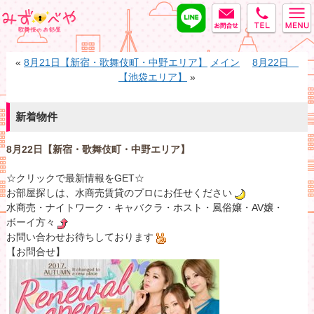
LINE
MAIL
tel
みずべや
«
8月21日【新宿・歌舞伎町・中野エリア】
メイン
8月22日
【池袋エリア】
»
新着物件
8月22日【新宿・歌舞伎町・中野エリア】
☆クリックで最新情報をGET☆
お部屋探しは、水商売賃貸のプロにお任せください
水商売・ナイトワーク・キャバクラ・ホスト・風俗嬢・AV嬢・
ボーイ方々
お問い合わせお待ちしております
【お問合せ】