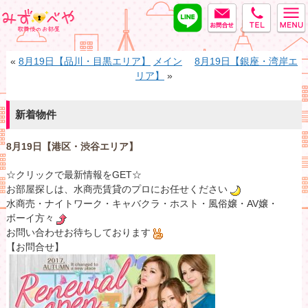
LINE
MAIL
tel
みずべや
«
8月19日【品川・目黒エリア】
メイン
8月19日【銀座・湾岸エ
リア】
»
新着物件
8月19日【港区・渋谷エリア】
☆クリックで最新情報をGET☆
お部屋探しは、水商売賃貸のプロにお任せください
水商売・ナイトワーク・キャバクラ・ホスト・風俗嬢・AV嬢・
ボーイ方々
お問い合わせお待ちしております
【お問合せ】