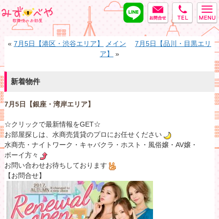
LINE
MAIL
tel
みずべや
«
7月5日【港区・渋谷エリア】
メイン
7月5日【品川・目黒エリ
ア】
»
新着物件
7月5日【銀座・湾岸エリア】
☆クリックで最新情報をGET☆
お部屋探しは、水商売賃貸のプロにお任せください
水商売・ナイトワーク・キャバクラ・ホスト・風俗嬢・AV嬢・
ボーイ方々
お問い合わせお待ちしております
【お問合せ】