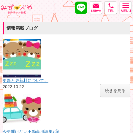
LINE
MAIL
tel
みずべや
情報満載ブログ
更新と更新料について。
2022.10.22
続きを見る
今更聞けない不動産用語集♪⑤