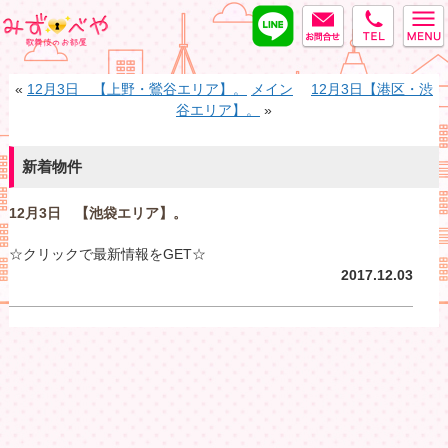
LINE
MAIL
tel
みずべや
«
12月3日 【上野・鶯谷エリア】。
メイン
12月3日【港区・渋
谷エリア】。
»
新着物件
12月3日 【池袋エリア】。
☆クリックで最新情報をGET☆
2017.12.03