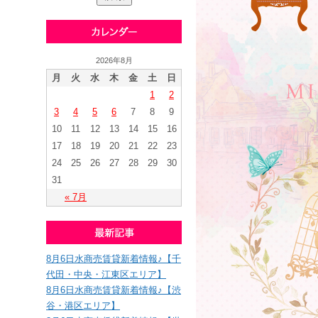
2026年8月
月
火
水
木
金
土
日
1
2
3
4
5
6
7
8
9
10
11
12
13
14
15
16
17
18
19
20
21
22
23
24
25
26
27
28
29
30
31
« 7月
8月6日水商売賃貸新着情報♪【千
代田・中央・江東区エリア】
8月6日水商売賃貸新着情報♪【渋
谷・港区エリア】