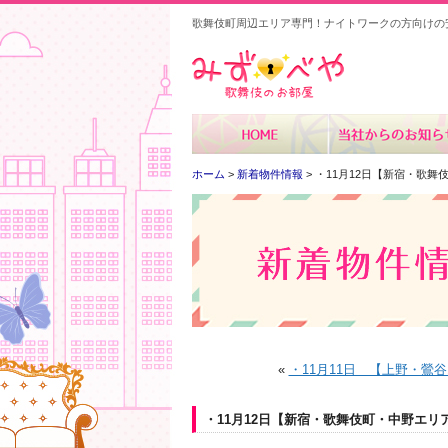
歌舞伎町周辺エリア専門！ナイトワークの方向けの
みずべや
ホーム
>
新着物件情報
> ・11月12日【新宿・歌
«
・11月11日 【上野・鶯
・11月12日【新宿・歌舞伎町・中野エリ