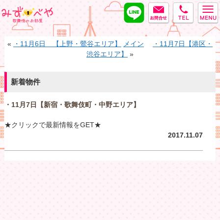
LINE
MAIL
tel
みずべや
«
・11月6日 【上野・鶯谷エリア】
メイン
・11月7日【港区・
渋谷エリア】
»
新着物件
・11月7日【新宿・歌舞伎町・中野エリア】
★クリックで最新情報をGET★
2017.11.07