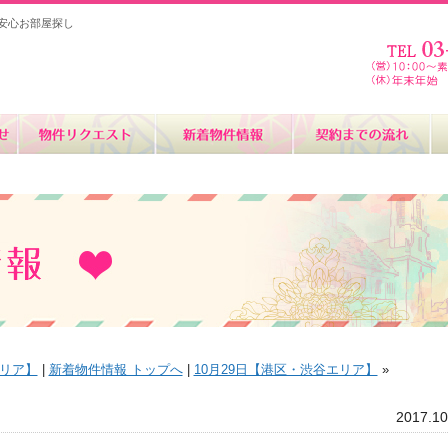
安心お部屋探し
】
エリア】
|
新着物件情報 トップへ
|
10月29日【港区・渋谷エリア】
»
2017.10