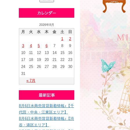
2026年8月
月
火
水
木
金
土
日
1
2
3
4
5
6
7
8
9
10
11
12
13
14
15
16
17
18
19
20
21
22
23
24
25
26
27
28
29
30
31
« 7月
8月6日水商売賃貸新着情報♪【千
代田・中央・江東区エリア】
8月6日水商売賃貸新着情報♪【渋
谷・港区エリア】