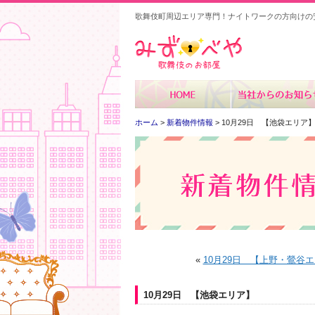
歌舞伎町周辺エリア専門！ナイトワークの方向けの
みずべや
ホーム
>
新着物件情報
> 10月29日 【池袋エリア
«
10月29日 【上野・鶯谷
10月29日 【池袋エリア】