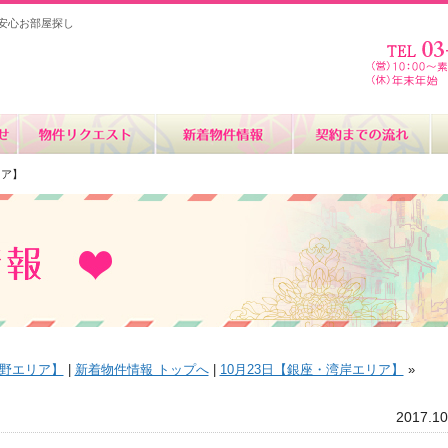
安心お部屋探し
リア】
中野エリア】
|
新着物件情報 トップへ
|
10月23日【銀座・湾岸エリア】
»
2017.10