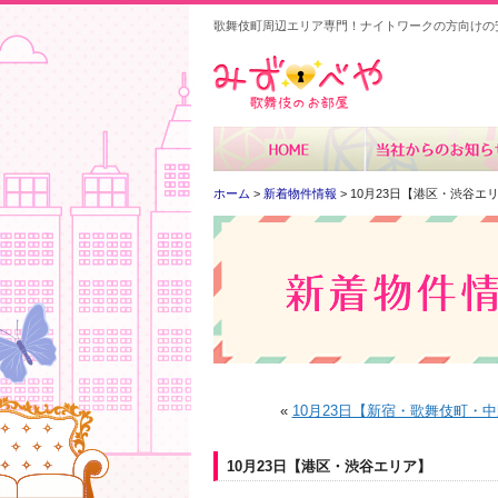
歌舞伎町周辺エリア専門！ナイトワークの方向けの
みずべや
ホーム
>
新着物件情報
> 10月23日【港区・渋谷エ
«
10月23日【新宿・歌舞伎町・
10月23日【港区・渋谷エリア】