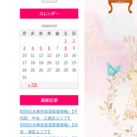
2026年8月
月
火
水
木
金
土
日
1
2
3
4
5
6
7
8
9
10
11
12
13
14
15
16
17
18
19
20
21
22
23
24
25
26
27
28
29
30
31
« 7月
8月8日水商売賃貸新着情報♪【千
代田・中央・江東区エリア】
8月8日水商売賃貸新着情報♪【渋
谷・港区エリア】