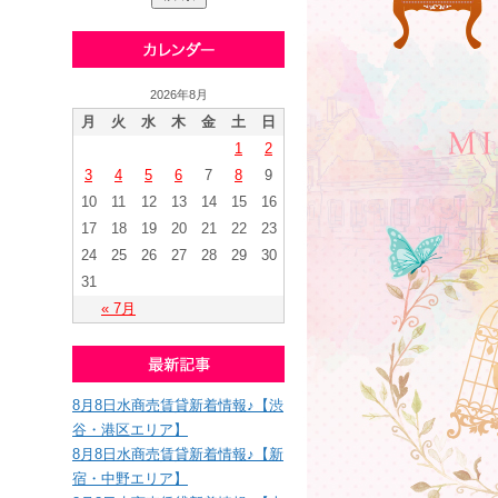
2026年8月
月
火
水
木
金
土
日
1
2
3
4
5
6
7
8
9
10
11
12
13
14
15
16
17
18
19
20
21
22
23
24
25
26
27
28
29
30
31
« 7月
8月8日水商売賃貸新着情報♪【渋
谷・港区エリア】
8月8日水商売賃貸新着情報♪【新
宿・中野エリア】