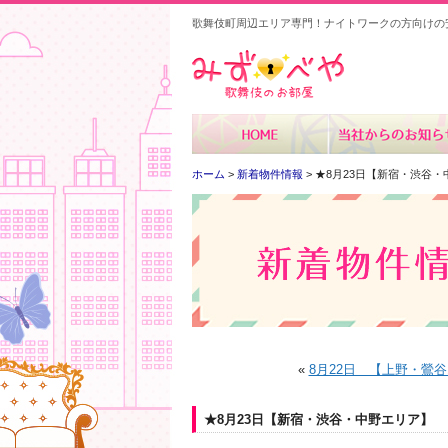
歌舞伎町周辺エリア専門！ナイトワークの方向けの
みずべや
ホーム
>
新着物件情報
> ★8月23日【新宿・渋谷
«
8月22日 【上野・鶯
★8月23日【新宿・渋谷・中野エリア】