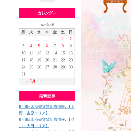
2026年8月
月
火
水
木
金
土
日
1
2
3
4
5
6
7
8
9
10
11
12
13
14
15
16
17
18
19
20
21
22
23
24
25
26
27
28
29
30
31
« 7月
8月8日水商売賃貸新着情報♪【上
野・吉原エリア】
8月8日水商売賃貸新着情報♪【品
川・大田エリア】