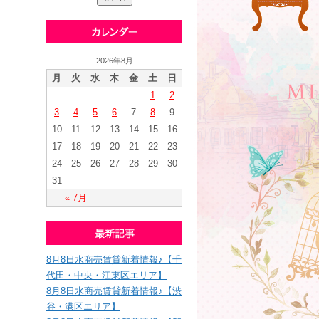
2026年8月
月
火
水
木
金
土
日
1
2
3
4
5
6
7
8
9
10
11
12
13
14
15
16
17
18
19
20
21
22
23
24
25
26
27
28
29
30
31
« 7月
8月8日水商売賃貸新着情報♪【千
代田・中央・江東区エリア】
8月8日水商売賃貸新着情報♪【渋
谷・港区エリア】