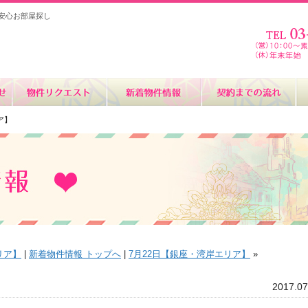
安心お部屋探し
ア】
リア】
|
新着物件情報 トップへ
|
7月22日【銀座・湾岸エリア】
»
2017.07