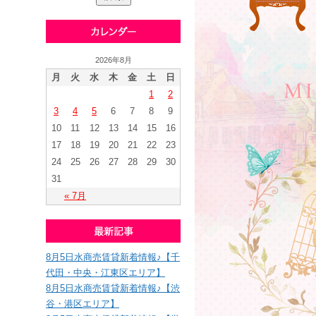
2026年8月
月
火
水
木
金
土
日
1
2
3
4
5
6
7
8
9
10
11
12
13
14
15
16
17
18
19
20
21
22
23
24
25
26
27
28
29
30
31
« 7月
8月5日水商売賃貸新着情報♪【千
代田・中央・江東区エリア】
8月5日水商売賃貸新着情報♪【渋
谷・港区エリア】