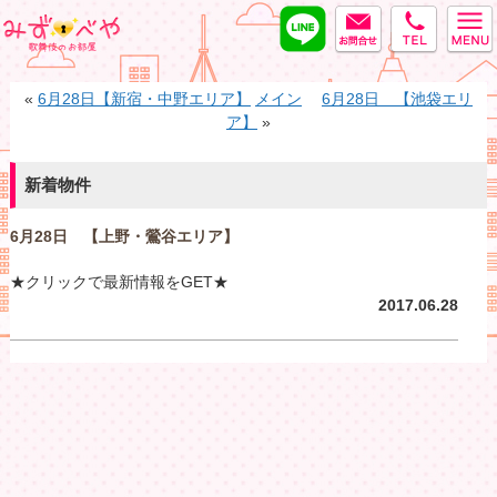
LINE
MAIL
tel
みずべや
«
6月28日【新宿・中野エリア】
メイン
6月28日 【池袋エリ
ア】
»
新着物件
6月28日 【上野・鶯谷エリア】
★クリックで最新情報をGET★
2017.06.28