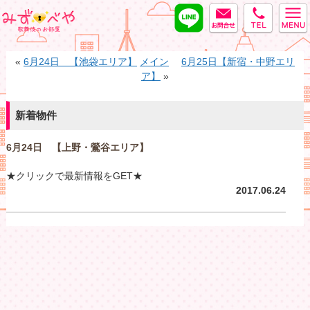
LINE
MAIL
tel
みずべや
«
6月24日 【池袋エリア】
メイン
6月25日【新宿・中野エリ
ア】
»
新着物件
6月24日 【上野・鶯谷エリア】
★クリックで最新情報をGET★
2017.06.24