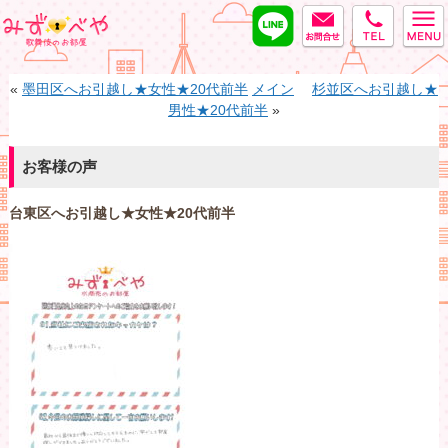
LINE
MAIL
tel
みずべや
«
墨田区へお引越し★女性★20代前半
メイン
杉並区へお引越し★
男性★20代前半
»
お客様の声
台東区へお引越し★女性★20代前半