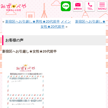
LINE
MAIL
tel
みずべや
«
新宿区へお引越し★男性★20代前半
メイン
新宿区へお引越し★
女性★20代前半
»
お客様の声
新宿区へお引越し★女性★20代前半