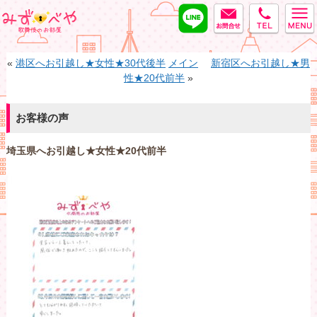
LINE
MAIL
tel
みずべや
«
港区へお引越し★女性★30代後半
メイン
新宿区へお引越し★男
性★20代前半
»
お客様の声
埼玉県へお引越し★女性★20代前半