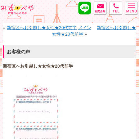
LINE
MAIL
tel
みずべや
«
新宿区へお引越し★女性★20代前半
メイン
新宿区へお引越し★
女性★20代前半
»
お客様の声
新宿区へお引越し★女性★20代前半