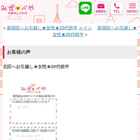
LINE
MAIL
tel
みずべや
«
新宿区へお引越し★女性★20代前半
メイン
新宿区へお引越し★
女性★20代前半
»
お客様の声
北区へお引越し★女性★20代前半