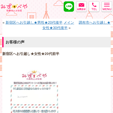
LINE
MAIL
tel
みずべや
«
新宿区へお引越し★男性★20代後半
メイン
調布市へお引越し★
女性★30代後半
»
お客様の声
新宿区へお引越し★女性★20代前半