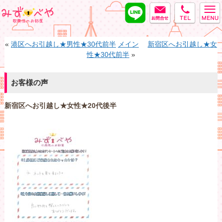
LINE
MAIL
tel
みずべや
«
港区へお引越し★男性★30代前半
メイン
新宿区へお引越し★女
性★30代前半
»
お客様の声
新宿区へお引越し★女性★20代後半