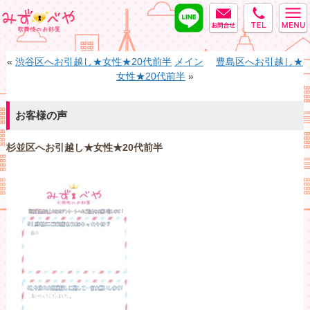
LINE
MAIL
tel
みずべや
«
渋谷区へお引越し★女性★20代前半
メイン
豊島区へお引越し★
女性★20代前半
»
お客様の声
杉並区へお引越し★女性★20代前半