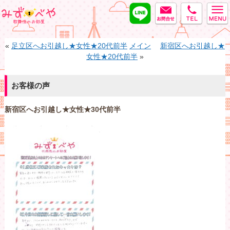
LINE
MAIL
tel
みずべや
«
足立区へお引越し★女性★20代前半
メイン
新宿区へお引越し★
女性★20代前半
»
お客様の声
新宿区へお引越し★女性★30代前半