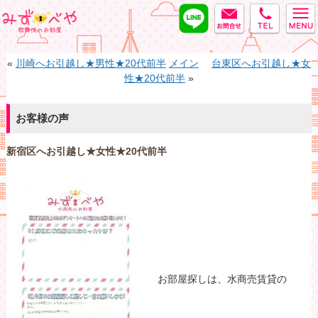
LINE
MAIL
tel
みずべや
«
川崎へお引越し★男性★20代前半
メイン
台東区へお引越し★女
性★20代前半
»
お客様の声
新宿区へお引越し★女性★20代前半
お部屋探しは、水商売賃貸の