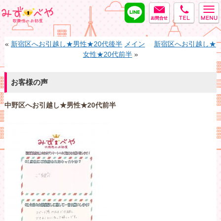
LINE
MAIL
tel
みずべや
«
新宿区へお引越し★男性★20代後半
メイン
新宿区へお引越し★
女性★20代前半
»
お客様の声
中野区へお引越し★男性★20代前半