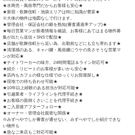
★水商売・風俗専門だからお客様も安心★
★新宿・歌舞伎町・池袋エリアは特に知識が豊富★
※大体の物件は地図なしで行けます。
★管理会社・保証会社の癖を熟知(審査通過率アップ)★
★毎日営業マンが新着情報を確認、お客様にあてはまる物件募
集が出たら送信＋SNSで配信★
★店舗が歌舞伎町から近い為、出勤前などにも立ち寄れます★
★清潔感のある、キャバ嬢・風俗嬢にウケの良さそうな営業マ
ンが対応★
★ナイトワーカーの味方、24時間電話＆ライン対応可★
★紹介・リピートのお客様が多いから安心★
★店内もカフェの様な仕様でゆっくりお部屋探し★
★現地での待ち合わせ可能★
★10年以上経験のある担当が対応可能★
★引越業者・ライフラインを代理手続き★
★お客様の面倒くさいことを代理手続き★
★ご入居後アフターフォロー★
★オーナー・管理会社親密な関係★
※みずべやでしか審査が通せない、みずべやでしか紹介できな
い物件も
★急なご来店もご対応可能★