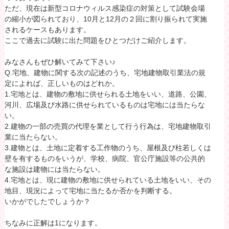
ただ、現在は新型コロナウィルス感染症の対策として試験会場
の縮小が図られており、10月と12月の２回に割り振られて実施
されるケースもあります。
ここで過去に試験に出た問題をひとつだけご紹介します。
みなさんもぜひ解いてみて下さい♪
Q.宅地、建物に関する次の記述のうち、宅地建物取引業法の規
定によれば、正しいものはどれか。
1.宅地とは、建物の敷地に供せられる土地をいい、道路、公園、
河川、広場及び水路に供せられているものは宅地には当たらな
い。
2.建物の一部の売買の代理を業として行う行為は、宅地建物取引
業に当たらない。
3.建物とは、土地に定着する工作物のうち、屋根及び柱若しくは
壁を有するものをいうが、学校、病院、官公庁施設等の公共的
な施設は建物には当たらない。
4.宅地とは、現に建物の敷地に供せられている土地をいい、その
地目、現況によって宅地に当たるか否かを判断する。
いかがでしたでしょうか？
ちなみに正解は1になります。