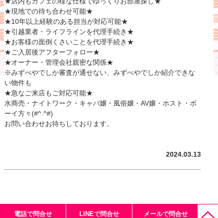
★店内もカフェの様な仕様でゆっくりお部屋探し★
★現地での待ち合わせ可能★
★10年以上経験のある担当が対応可能★
★引越業者・ライフラインを代理手続き★
★お客様の面倒くさいことを代理手続き★
★ご入居後アフターフォロー★
★オーナー・管理会社親密な関係★
※みずべやでしか審査が通せない、みずべやでしか紹介できな
い物件も
★急なご来店もご対応可能★
水商売・ナイトワーク・キャバ嬢・風俗嬢・AV嬢・ホスト・ボ
ーイ方々(#^.^#)
お問い合わせお待ちしております。
2024.03.13
電話で問合せ
LINEで問合せ
メールで問合せ