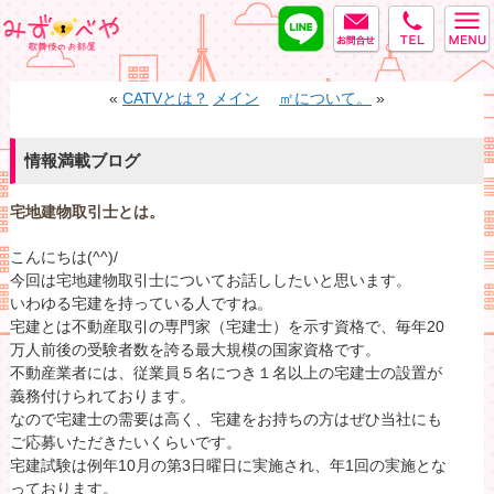
LINE
MAIL
tel
みずべや
«
CATVとは？
メイン
㎡について。
»
情報満載ブログ
宅地建物取引士とは。
こんにちは(^^)/
今回は宅地建物取引士についてお話ししたいと思います。
いわゆる宅建を持っている人ですね。
宅建とは不動産取引の専門家（宅建士）を示す資格で、毎年20
万人前後の受験者数を誇る最大規模の国家資格です。
不動産業者には、従業員５名につき１名以上の宅建士の設置が
義務付けられております。
なので宅建士の需要は高く、宅建をお持ちの方はぜひ当社にも
ご応募いただきたいくらいです。
宅建試験は例年10月の第3日曜日に実施され、年1回の実施とな
っております。