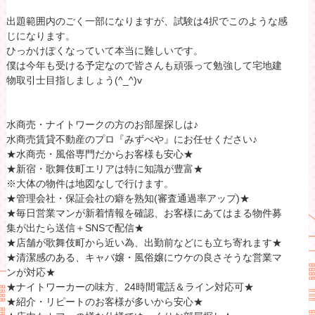
出題範囲内のごく一部になりますが、試験は4択でこのような感
じになります。
ひっかけぽくなっていて本当に難しいです。
僕は今年も受ける予定なので皆さんも頑張って勉強して宅地建
物取引士目指しましょう(^_^)v
水商売・ナイトワークの方のお部屋探しは♪
水商売賃貸不動産のプロ『みずべや』にお任せください♪
★水商売・風俗専門だからお客様も安心★
★新宿・歌舞伎町エリアは特に知識が豊富★
※大体の物件は地図なしで行けます。
★管理会社・保証会社の癖を熟知(審査通過率アップ)★
★毎日営業マンが新着情報を確認、お客様にあてはまる物件募
集が出たら送信＋SNSで配信★
★店舗が歌舞伎町から近い為、出勤前などにも立ち寄れます★
★清潔感のある、キャバ嬢・風俗嬢にウケの良さそうな営業マ
ンが対応★
★ナイトワーカーの味方、24時間電話＆ライン対応可★
★紹介・リピートのお客様が多いから安心★