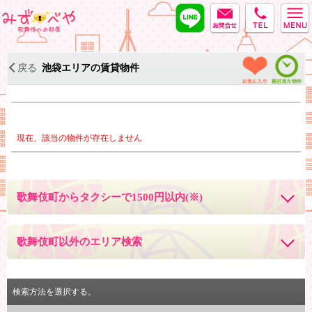
LINE
MAIL
tel
みずべや
＜
お気に入り物件
最近見た物件
戻る
池袋エリアの賃貸物件
現在、該当の物件が存在しません
歌舞伎町からタクシーで1500円以内(※)
歌舞伎町以外のエリア検索
検索方法を選択する。