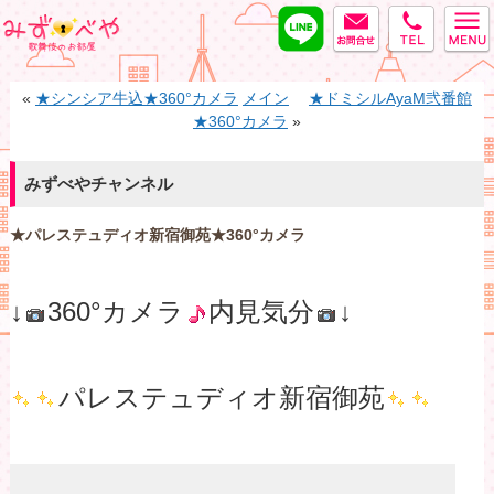
LINE
MAIL
tel
みずべや
«
★シンシア牛込★360°カメラ
メイン
★ドミシルAyaM弐番館
★360°カメラ
»
みずべやチャンネル
★パレステュディオ新宿御苑★360°カメラ
↓
360°カメラ
内見気分
↓
パレステュディオ新宿御苑