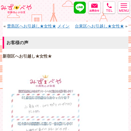
LINE
MAIL
tel
みずべや
«
豊島区へお引越し★女性★
メイン
台東区へお引越し★女性★
»
お客様の声
新宿区へお引越し★女性★