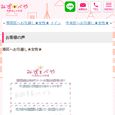
LINE
MAIL
tel
みずべや
«
墨田区へお引越し★女性★
メイン
中央区へお引越し★女性★
»
お客様の声
港区へお引越し★女性★