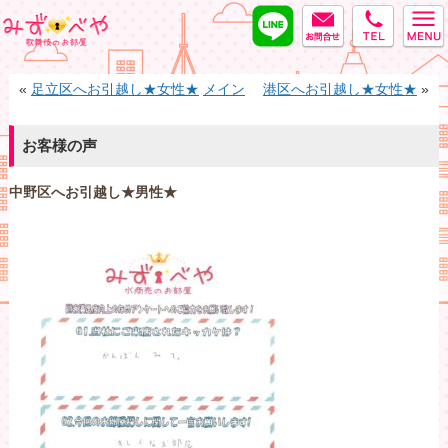
LINE
MAIL
tel
みずべや
«
足立区へお引越し★女性★
メイン
港区へお引越し★女性★
»
お客様の声
中野区へお引越し★男性★