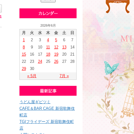
1
2026年6月
月
火
水
木
金
土
日
1
2
3
4
5
6
7
8
9
10
11
12
13
14
15
16
17
18
19
20
21
22
23
24
25
26
27
28
29
30
« 5月
7月 »
うどん屋ギビツミ
CAFE＆BAR CAGE 新宿歌舞伎
町店
TGIフライデーズ 新宿歌舞伎町
店