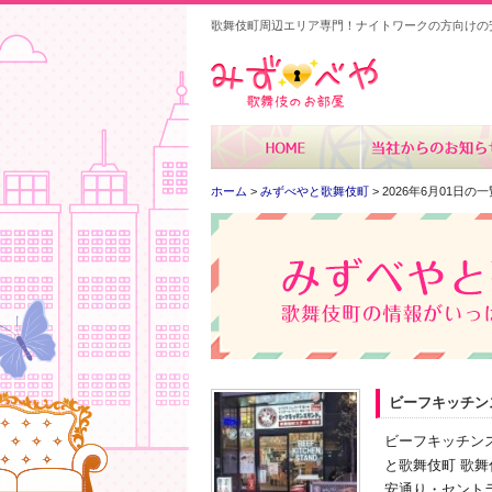
歌舞伎町周辺エリア専門！ナイトワークの方向けの
みずべや
ホーム
>
みずべやと歌舞伎町
> 2026年6月01日の一
ビーフキッチン
ビーフキッチンス
と歌舞伎町 歌
安通り・セントラ