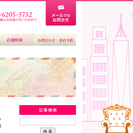
みずべやと歌舞伎町
や
職