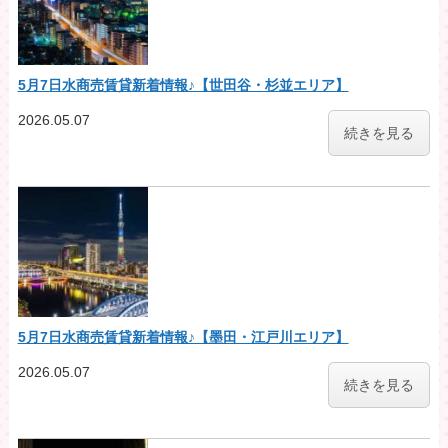
5月7日水商売賃貸新着情報♪【世田谷・杉並エリア】
2026.05.07
続きを見る
5月7日水商売賃貸新着情報♪【墨田・江戸川エリア】
2026.05.07
続きを見る