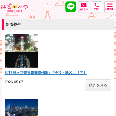
LINE
MAIL
tel
みずべや
新着物件
5月7日水商売賃貸新着情報♪【渋谷・港区エリア】
2026.05.07
続きを見る