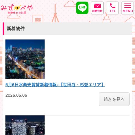
LINE
MAIL
tel
みずべや
新着物件
5月6日水商売賃貸新着情報♪【世田谷・杉並エリア】
2026.05.06
続きを見る